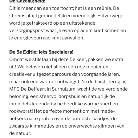
De Gezelligheid:
Dit is meer dan een toertocht; het is een reünie. De
sfeer is altijd gemoedelijk en vriendelijk. Halverwege
word je getrakteerd op een uitstekende
verzorgingspost waar je even op adem kunt komen en
je energievoorraad kunt aanvullen.
De 5e Editie: Iets Specialers!
Omdat we stilstaan bij deze 5e keer, pakken we extra
uit! We beloven niet alleen een nóg mooier en
creatiever uitgezet parcours dan voorgaande jaren,
maar ook een warmer ontvangst. Na de finish, terug bij
MFC De Delfeart in Surhuizum, wacht de welverdiende
beloning: een sfeervol dorpshuis en natuurlijk de
inmiddels legendarische heerlijke warme snert en
rookworst! Het perfecte moment om met mede-
fietsers na te praten over de ontdekte paadjes, de
zwaarste klimmetjes en de onverwachte glimpen van
de natuur.