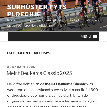
Ga
SURHÚSTER FYTS
naar
PLOECHJE
de
inhoud
Recreatief fietsploegje uit Surhuizum en omstreken met zo nu
en dan een sportieve uitdaging!
MENU
CATEGORIE:
NIEUWS
GEPLAATST
2 JANUARI 2026
OP
Meint Beukema Classic 2025
De vijfde editie van de
Meint Beukema Classic
was
wederom een doorslaand succes. Met maar liefst 300
enthousiaste deelnemers aan de start, kijken de
organisatoren met een zeer tevreden gevoel terug op
dit sportieve evenement. Het weer en de sfeer