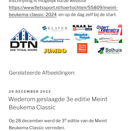
Inschrijving is mogelijk via de website
https://www.fietssport.nl/toertochten/55809/meint-
beukema-classic-2024
en op de dag zelf bij de start.
Gerelateerde Afbeeldingen:
GEPLAATST
29 DECEMBER 2023
OP
Wederom geslaagde 3e editie Meint
Beukema Classic
e
Op 28 december werd de 3
editie van de Meint
Beukema Classic verreden.