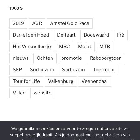
TAGS
2019
AGR
Amstel Gold Race
Daniel den Hoed
Delfeart
Dodewaard
Fré
Het Versnellertje
MBC
Meint
MTB
nieuws
Ochten
promotie
Rabobergtoer
SFP
Surhuizum
Surhúzum
Toertocht
Tour for Life
Valkenburg
Veenendaal
Vijlen
website
Facebook
E-
We gebruiken cookies om ervoor te zorgen dat onze site zo
mail
soepel mogelijk draait. Als je doorgaat met het gebruiken van