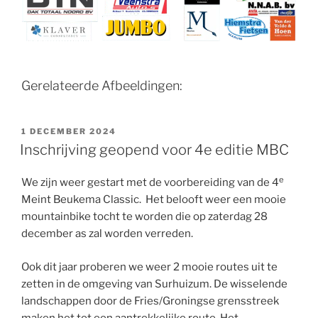
Gerelateerde Afbeeldingen:
GEPLAATST
1 DECEMBER 2024
OP
Inschrijving geopend voor 4e editie MBC
e
We zijn weer gestart met de voorbereiding van de 4
Meint Beukema Classic. Het belooft weer een mooie
mountainbike tocht te worden die op zaterdag 28
december as zal worden verreden.
Ook dit jaar proberen we weer 2 mooie routes uit te
zetten in de omgeving van Surhuizum. De wisselende
landschappen door de Fries/Groningse grensstreek
maken het tot een aantrekkelijke route. Het