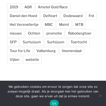
2019
AGR
Amstel Gold Race
Daniel den Hoed
Delfeart
Dodewaard
Fré
Het Versnellertje
MBC
Meint
MTB
nieuws
Ochten
promotie
Rabobergtoer
SFP
Surhuizum
Surhúzum
Toertocht
Tour for Life
Valkenburg
Veenendaal
Vijlen
website
Facebook
E-
We gebruiken cookies om ervoor te zorgen dat onze site zo
mail
soepel mogelijk draait. Als je doorgaat met het gebruiken van
deze site, gaan we ervan uit dat je ermee instemt.
Ondersteund door WordPress
Ok