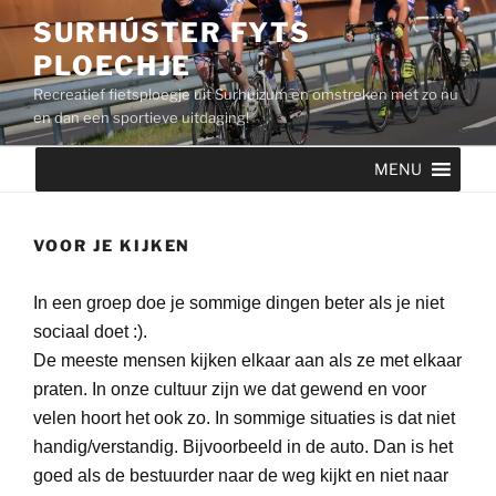
Ga
SURHÚSTER FYTS
naar
PLOECHJE
de
inhoud
Recreatief fietsploegje uit Surhuizum en omstreken met zo nu
en dan een sportieve uitdaging!
MENU
VOOR JE KIJKEN
In een groep doe je sommige dingen beter als je niet
sociaal doet :).
De meeste mensen kijken elkaar aan als ze met elkaar
praten. In onze cultuur zijn we dat gewend en voor
velen hoort het ook zo. In sommige situaties is dat niet
handig/verstandig. Bijvoorbeeld in de auto. Dan is het
goed als de bestuurder naar de weg kijkt en niet naar