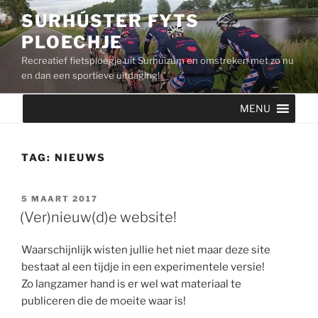
Ga
SURHÚSTER FYTS
naar
PLOECHJE
de
inhoud
Recreatief fietsploegje uit Surhuizum en omstreken met zo nu
en dan een sportieve uitdaging!
MENU
TAG:
NIEUWS
GEPLAATST
5 MAART 2017
OP
(Ver)nieuw(d)e website!
Waarschijnlijk wisten jullie het niet maar deze site
bestaat al een tijdje in een experimentele versie!
Zo langzamer hand is er wel wat materiaal te
publiceren die de moeite waar is!