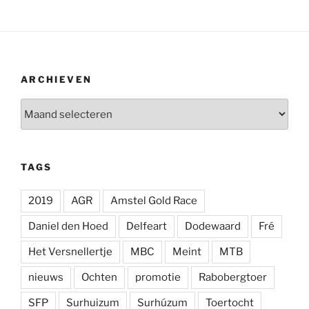
ARCHIEVEN
Archieven
TAGS
2019
AGR
Amstel Gold Race
Daniel den Hoed
Delfeart
Dodewaard
Fré
Het Versnellertje
MBC
Meint
MTB
nieuws
Ochten
promotie
Rabobergtoer
SFP
Surhuizum
Surhúzum
Toertocht