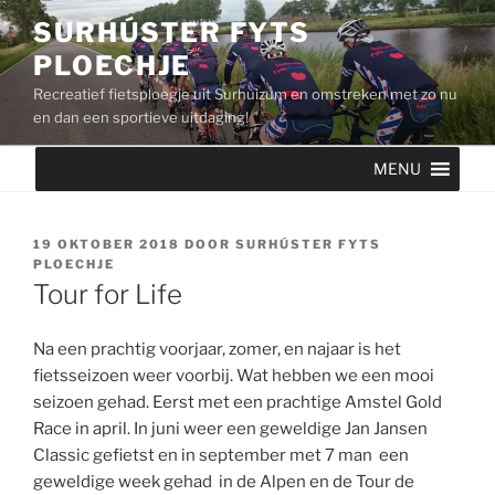
Ga
SURHÚSTER FYTS
naar
PLOECHJE
de
inhoud
Recreatief fietsploegje uit Surhuizum en omstreken met zo nu
en dan een sportieve uitdaging!
MENU
GEPLAATST
19 OKTOBER 2018
DOOR
SURHÚSTER FYTS
OP
PLOECHJE
Tour for Life
Na een prachtig voorjaar, zomer, en najaar is het
fietsseizoen weer voorbij. Wat hebben we een mooi
seizoen gehad. Eerst met een prachtige Amstel Gold
Race in april. In juni weer een geweldige Jan Jansen
Classic gefietst en in september met 7 man een
geweldige week gehad in de Alpen en de Tour de