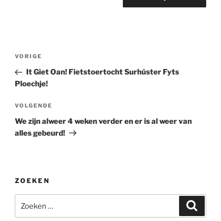
Bericht
Vorig
VORIGE
navigatie
bericht
It Giet Oan! Fietstoertocht Surhúster Fyts
Ploechje!
Volgend
VOLGENDE
bericht
We zijn alweer 4 weken verder en er is al weer van
alles gebeurd!
ZOEKEN
Zoeken
Zoeke
naar: