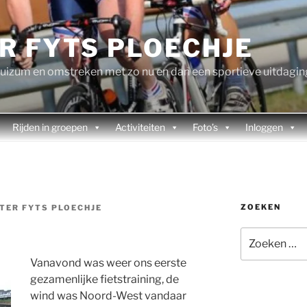
R FYTS PLOECHJE
rhuizum en omstreken met zo nu en dan een sportieve uitdagin
Rijden in groepen
Activiteiten
Foto’s
Inloggen
ZOEKEN
TER FYTS PLOECHJE
Zoeken
naar:
Vanavond was weer ons eerste
gezamenlijke fietstraining, de
wind was Noord-West vandaar