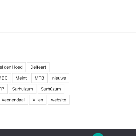
el den Hoed
Delfeart
MBC
Meint
MTB
nieuws
FP
Surhuizum
Surhúzum
Veenendaal
Vijlen
website