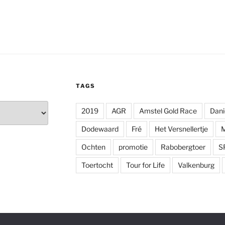
TAGS
2019
AGR
Amstel Gold Race
Dani
Dodewaard
Fré
Het Versnellertje
Ochten
promotie
Rabobergtoer
S
Toertocht
Tour for Life
Valkenburg
Ondersteund door WordPress