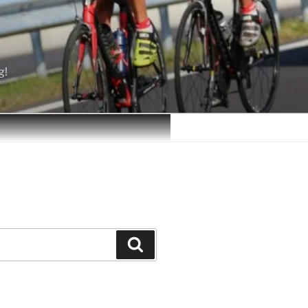
g!
Zoeken