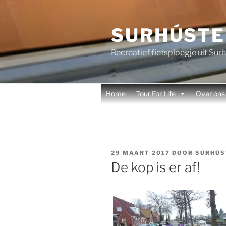
Ga
naar
SURHÚSTE
de
inhoud
Recreatief fietsploegje uit Su
Home
Tour For Life
Over ons
GEPLAATST
29 MAART 2017
DOOR
SURHÚS
OP
De kop is er af!