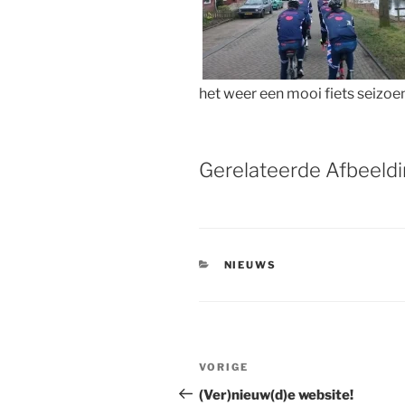
het weer een mooi fiets seizo
Gerelateerde Afbeeldi
CATEGORIEËN
NIEUWS
Bericht
Vorig
VORIGE
navigatie
bericht
(Ver)nieuw(d)e website!