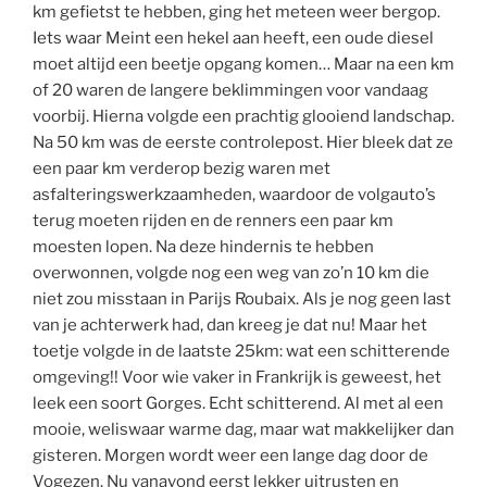
km gefietst te hebben, ging het meteen weer bergop.
Iets waar Meint een hekel aan heeft, een oude diesel
moet altijd een beetje opgang komen… Maar na een km
of 20 waren de langere beklimmingen voor vandaag
voorbij. Hierna volgde een prachtig glooiend landschap.
Na 50 km was de eerste controlepost. Hier bleek dat ze
een paar km verderop bezig waren met
asfalteringswerkzaamheden, waardoor de volgauto’s
terug moeten rijden en de renners een paar km
moesten lopen. Na deze hindernis te hebben
overwonnen, volgde nog een weg van zo’n 10 km die
niet zou misstaan in Parijs Roubaix. Als je nog geen last
van je achterwerk had, dan kreeg je dat nu! Maar het
toetje volgde in de laatste 25km: wat een schitterende
omgeving!! Voor wie vaker in Frankrijk is geweest, het
leek een soort Gorges. Echt schitterend. Al met al een
mooie, weliswaar warme dag, maar wat makkelijker dan
gisteren. Morgen wordt weer een lange dag door de
Vogezen. Nu vanavond eerst lekker uitrusten en