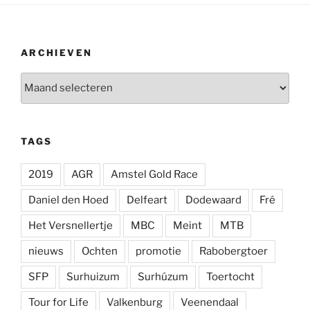
ARCHIEVEN
Archieven
TAGS
2019
AGR
Amstel Gold Race
Daniel den Hoed
Delfeart
Dodewaard
Fré
Het Versnellertje
MBC
Meint
MTB
nieuws
Ochten
promotie
Rabobergtoer
SFP
Surhuizum
Surhúzum
Toertocht
Tour for Life
Valkenburg
Veenendaal