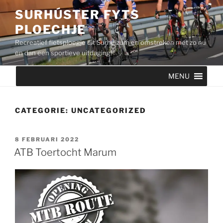
Ga
SURHÚSTER FYTS
naar
PLOECHJE
de
inhoud
Recreatief fietsploegje uit Surhuizum en omstreken met zo nu
en dan een sportieve uitdaging!
MENU
CATEGORIE:
UNCATEGORIZED
GEPLAATST
8 FEBRUARI 2022
OP
ATB Toertocht Marum