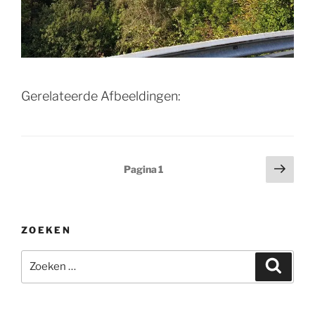
Gerelateerde Afbeeldingen:
Berichten
Volg
Pagina
1
pagi
paginering
ZOEKEN
Zoeken
Zoeke
naar: